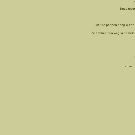
V
Sinds meer
Met de poppen hoop ik een a
Ze hebben hun weg in de hele 
en actu